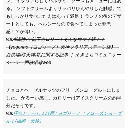
ン。 イタリアらしくバルサミコソースもメニューにはあ
る。 ソフトクリームよりサッパリひんやりした触感。で
もしっかり食べごたえはあって満足！ ランチの後のデザ
ートとしても、ヘルシーなので食べてしまった罪悪
感！？が薄い。
via:
低脂肪で低下カロリー！そんなウマイ話！？
【yogorino（ヨゴリーノ）天神ソラリアステージ店】 –
西鉄福岡(天神)駅に関する記事 ｜ えきまちコミュニケー
ション 西鉄沿線web
チョコとヘーゼルナッツのフリーズンヨーグルトにしま
した。 かるーい感じ。カロリーはアイスクリームの約半
分だそうです。
via:
仔猫といっしょ計画 : ヨゴリーノ（フローズンヨーグ
ルト/福岡・天神）