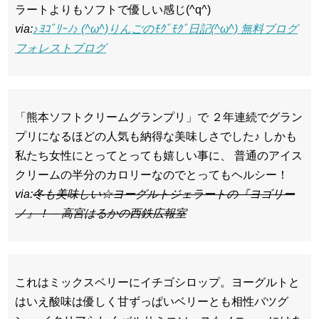
ラートよりもソフトで優しい感じ(^q^)
via:
♪ﾖｺﾞﾘｰﾉ♪ (^ω^)りんごのﾓｸﾞﾓｸﾞ日記(^ω^) 無料ブログ
フォレストブログ
「熊本ソフトクリームグランプリ」で ２年連続でグラン
プリになるほどの人気も納得な美味しさでした♪ しかも
私たち女性にとってとっても嬉しい事に、 普通のアイス
クリームの半分のカロリーなのでとってもヘルシー！
via:
冬も美味しい☆ヨーグルトジェラートの『ヨゴリー
ノ』！ – 高宮はるかの西鉄広報室
これはミックスベリーにイチゴシロップ。ヨーグルトと
はいえ酸味は優しく甘ずっぱいベリーとも相性バツグ