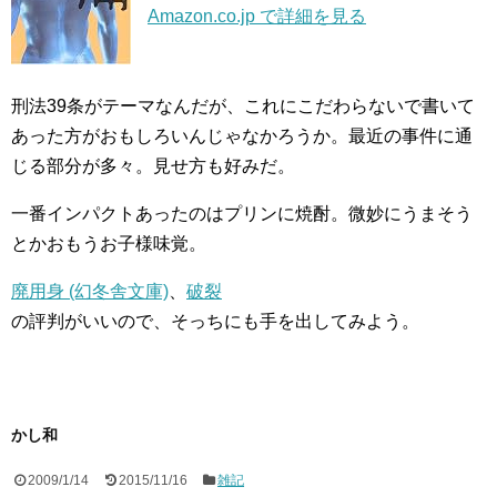
Amazon.co.jp で詳細を見る
刑法39条がテーマなんだが、これにこだわらないで書いて
あった方がおもしろいんじゃなかろうか。最近の事件に通
じる部分が多々。見せ方も好みだ。
一番インパクトあったのはプリンに焼酎。微妙にうまそう
とかおもうお子様味覚。
廃用身 (幻冬舎文庫)
、
破裂
の評判がいいので、そっちにも手を出してみよう。
かし和
2009/1/14
2015/11/16
雑記