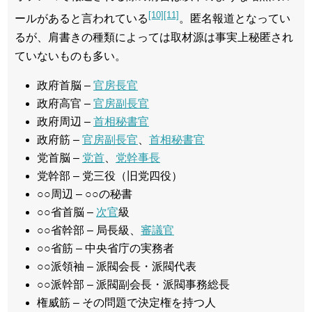
[10]
[11]
ールがあると言われている
。匿名報道となってい
るが、肩書きの種類によっては取材源は事実上秘匿され
ていないものも多い。
政府首脳 –
官房長官
政府高官 –
官房副長官
政府周辺 –
首相秘書官
政府筋 –
官房副長官
、
首相秘書官
党首脳 –
党首
、
党幹事長
党幹部 – 党三役（旧党四役）
○○周辺 – ○○の秘書
○○省首脳 –
次官
級
○○省幹部 – 局長級、
審議官
○○省筋 – 中央省庁の実務者
○○派領袖 – 派閥会長・派閥代表
○○派幹部 – 派閥副会長・派閥事務総長
権威筋 – その問題で決定権を持つ人