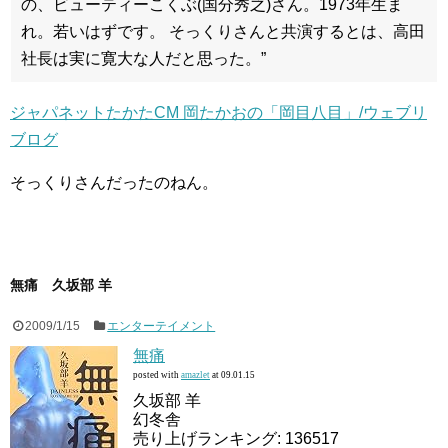
の、ビューティーこくぶ(国分秀之)さん。1973年生ま
れ。若いはずです。 そっくりさんと共演するとは、高田
社長は実に寛大な人だと思った。”
ジャパネットたかたCM 岡たかおの「岡目八目」/ウェブリ
ブログ
そっくりさんだったのねん。
無痛 久坂部 羊
2009/1/15
エンターテイメント
無痛
posted with
amazlet
at 09.01.15
久坂部 羊
幻冬舎
売り上げランキング: 136517