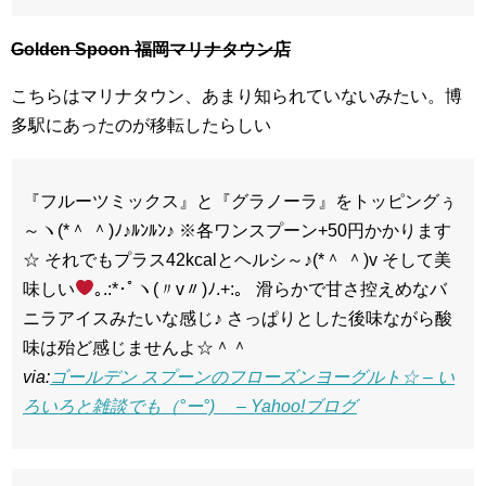
Golden Spoon 福岡マリナタウン店
こちらはマリナタウン、あまり知られていないみたい。博
多駅にあったのが移転したらしい
『フルーツミックス』と『グラノーラ』をトッピングぅ
～ヽ(*＾ ＾)ﾉ♪ﾙﾝﾙﾝ♪ ※各ワンスプーン+50円かかります
☆ それでもプラス42kcalとヘルシ～♪(*＾ ＾)v そして美
味しい
｡.:*･ﾟヽ(〃v〃)ﾉ.+:。 滑らかで甘さ控えめなバ
ニラアイスみたいな感じ♪ さっぱりとした後味ながら酸
味は殆ど感じませんよ☆＾＾
via:
ゴールデン スプーンのフローズンヨーグルト☆ – い
ろいろと雑談でも（°ー°)ゞ – Yahoo!ブログ