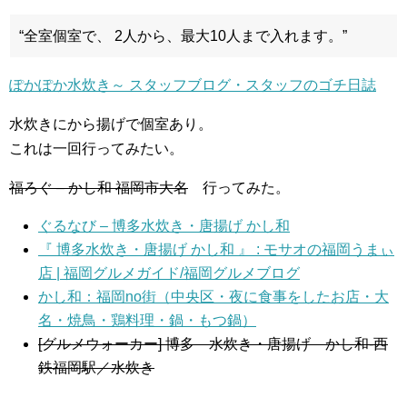
“全室個室で、 2人から、最大10人まで入れます。”
ぽかぽか水炊き～ スタッフブログ・スタッフのゴチ日誌
水炊きにから揚げで個室あり。
これは一回行ってみたい。
福ろぐ – かし和 福岡市大名
行ってみた。
ぐるなび – 博多水炊き・唐揚げ かし和
『 博多水炊き・唐揚げ かし和 』 : モサオの福岡うまぃ
店 | 福岡グルメガイド/福岡グルメブログ
かし和：福岡no街（中央区・夜に食事をしたお店・大
名・焼鳥・鶏料理・鍋・もつ鍋）
[グルメウォーカー] 博多 水炊き・唐揚げ かし和-西
鉄福岡駅／水炊き