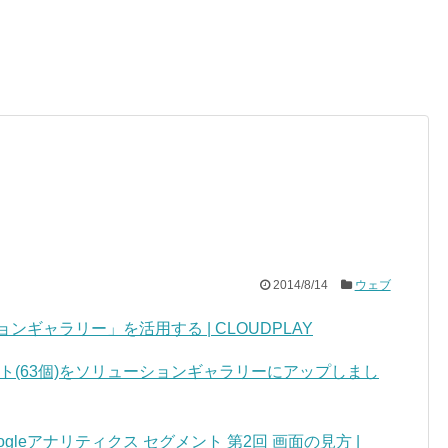
2014/8/14
ウェブ
ンギャラリー」を活用する | CLOUDPLAY
ント(63個)をソリューションギャラリーにアップしまし
leアナリティクス セグメント 第2回 画面の見方 |