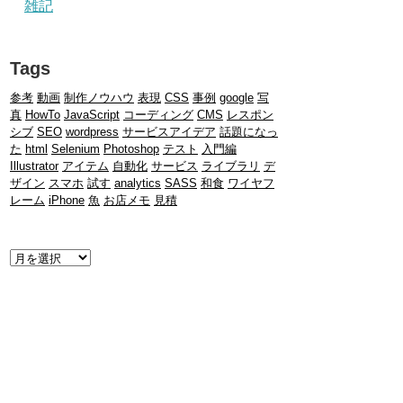
雑記
Tags
参考
動画
制作ノウハウ
表現
CSS
事例
google
写
真
HowTo
JavaScript
コーディング
CMS
レスポン
シブ
SEO
wordpress
サービスアイデア
話題になっ
た
html
Selenium
Photoshop
テスト
入門編
Illustrator
アイテム
自動化
サービス
ライブラリ
デ
ザイン
スマホ
試す
analytics
SASS
和食
ワイヤフ
レーム
iPhone
魚
お店メモ
見積