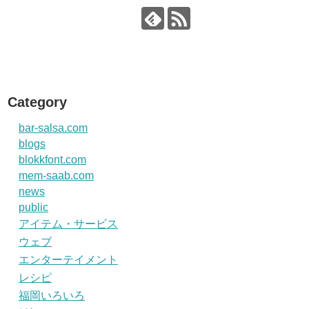
Category
bar-salsa.com
blogs
blokkfont.com
mem-saab.com
news
public
アイテム・サービス
ウェブ
エンターテイメント
レシピ
福岡いろいろ