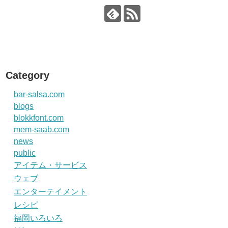
Category
bar-salsa.com
blogs
blokkfont.com
mem-saab.com
news
public
アイテム・サービス
ウェブ
エンターテイメント
レシピ
福岡いろいろ