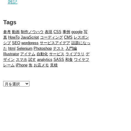
雑記
Tags
参考
動画
制作ノウハウ
表現
CSS
事例
google
写
真
HowTo
JavaScript
コーディング
CMS
レスポン
シブ
SEO
wordpress
サービスアイデア
話題になっ
た
html
Selenium
Photoshop
テスト
入門編
Illustrator
アイテム
自動化
サービス
ライブラリ
デ
ザイン
スマホ
試す
analytics
SASS
和食
ワイヤフ
レーム
iPhone
魚
お店メモ
見積