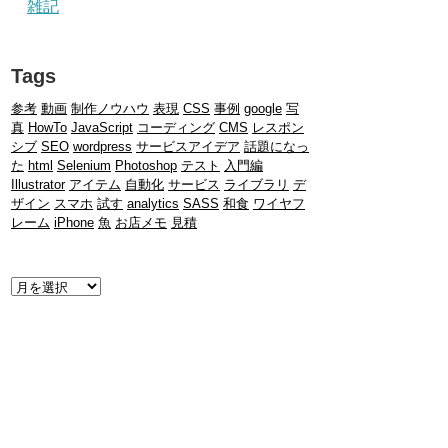
雑記
Tags
参考
動画
制作ノウハウ
表現
CSS
事例
google
写
真
HowTo
JavaScript
コーディング
CMS
レスポン
シブ
SEO
wordpress
サービスアイデア
話題になっ
た
html
Selenium
Photoshop
テスト
入門編
Illustrator
アイテム
自動化
サービス
ライブラリ
デ
ザイン
スマホ
試す
analytics
SASS
和食
ワイヤフ
レーム
iPhone
魚
お店メモ
見積