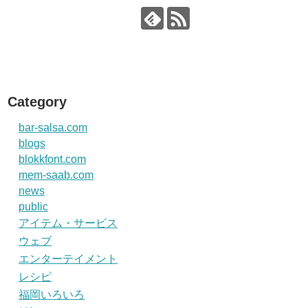
Category
bar-salsa.com
blogs
blokkfont.com
mem-saab.com
news
public
アイテム・サービス
ウェブ
エンターテイメント
レシピ
福岡いろいろ