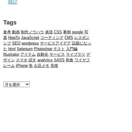
雑記
Tags
参考
動画
制作ノウハウ
表現
CSS
事例
google
写
真
HowTo
JavaScript
コーディング
CMS
レスポン
シブ
SEO
wordpress
サービスアイデア
話題になっ
た
html
Selenium
Photoshop
テスト
入門編
Illustrator
アイテム
自動化
サービス
ライブラリ
デ
ザイン
スマホ
試す
analytics
SASS
和食
ワイヤフ
レーム
iPhone
魚
お店メモ
見積