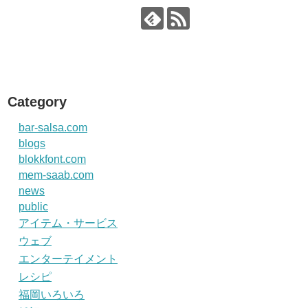
Category
bar-salsa.com
blogs
blokkfont.com
mem-saab.com
news
public
アイテム・サービス
ウェブ
エンターテイメント
レシピ
福岡いろいろ