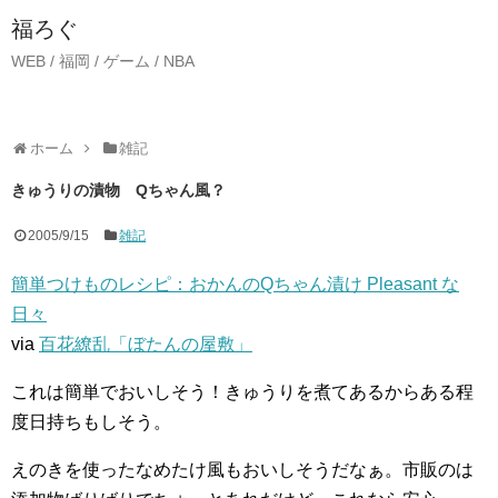
福ろぐ
WEB / 福岡 / ゲーム / NBA
ホーム
雑記
きゅうりの漬物 Qちゃん風？
2005/9/15
雑記
簡単つけものレシピ：おかんのQちゃん漬け Pleasant な
日々
via
百花繚乱「ぼたんの屋敷」
これは簡単でおいしそう！きゅうりを煮てあるからある程
度日持ちもしそう。
えのきを使ったなめたけ風もおいしそうだなぁ。市販のは