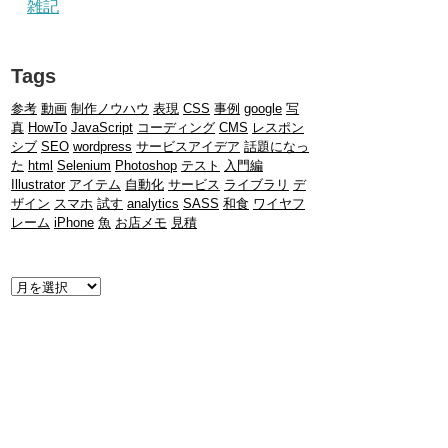
雑記
Tags
参考
動画
制作ノウハウ
表現
CSS
事例
google
写
真
HowTo
JavaScript
コーディング
CMS
レスポン
シブ
SEO
wordpress
サービスアイデア
話題になっ
た
html
Selenium
Photoshop
テスト
入門編
Illustrator
アイテム
自動化
サービス
ライブラリ
デ
ザイン
スマホ
試す
analytics
SASS
和食
ワイヤフ
レーム
iPhone
魚
お店メモ
見積