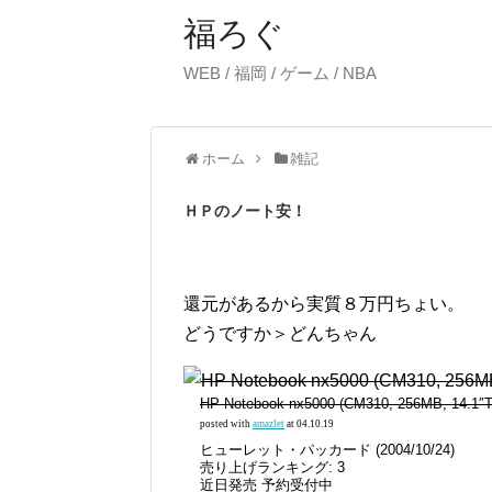
福ろぐ
WEB / 福岡 / ゲーム / NBA
ホーム
雑記
ＨＰのノート安！
還元があるから実質８万円ちょい。
どうですか＞どんちゃん
HP Notebook nx5000 (CM310, 256MB, 
posted with
amazlet
at 04.10.19
ヒューレット・パッカード (2004/10/24)
売り上げランキング: 3
近日発売 予約受付中