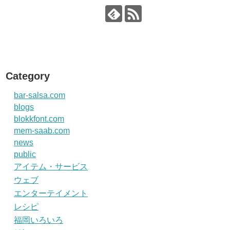
Category
bar-salsa.com
blogs
blokkfont.com
mem-saab.com
news
public
アイテム・サービス
ウェブ
エンターテイメント
レシピ
福岡いろいろ