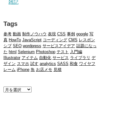
雑記
Tags
参考
動画
制作ノウハウ
表現
CSS
事例
google
写
真
HowTo
JavaScript
コーディング
CMS
レスポン
シブ
SEO
wordpress
サービスアイデア
話題になっ
た
html
Selenium
Photoshop
テスト
入門編
Illustrator
アイテム
自動化
サービス
ライブラリ
デ
ザイン
スマホ
試す
analytics
SASS
和食
ワイヤフ
レーム
iPhone
魚
お店メモ
見積