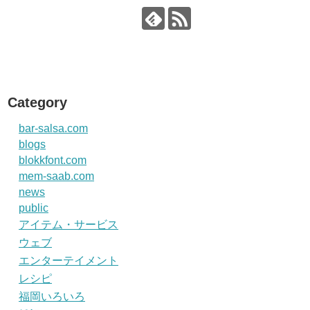
Category
bar-salsa.com
blogs
blokkfont.com
mem-saab.com
news
public
アイテム・サービス
ウェブ
エンターテイメント
レシピ
福岡いろいろ