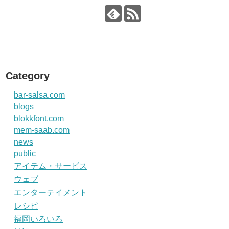
Category
bar-salsa.com
blogs
blokkfont.com
mem-saab.com
news
public
アイテム・サービス
ウェブ
エンターテイメント
レシピ
福岡いろいろ