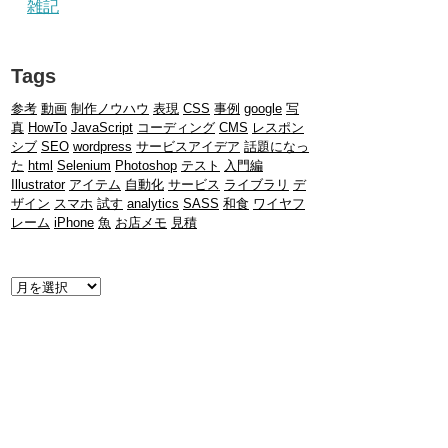
雑記
Tags
参考
動画
制作ノウハウ
表現
CSS
事例
google
写
真
HowTo
JavaScript
コーディング
CMS
レスポン
シブ
SEO
wordpress
サービスアイデア
話題になっ
た
html
Selenium
Photoshop
テスト
入門編
Illustrator
アイテム
自動化
サービス
ライブラリ
デ
ザイン
スマホ
試す
analytics
SASS
和食
ワイヤフ
レーム
iPhone
魚
お店メモ
見積