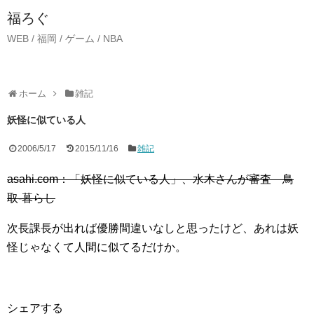
福ろぐ
WEB / 福岡 / ゲーム / NBA
ホーム
雑記
妖怪に似ている人
2006/5/17
2015/11/16
雑記
asahi.com：「妖怪に似ている人」、水木さんが審査 鳥
取-暮らし
次長課長が出れば優勝間違いなしと思ったけど、あれは妖
怪じゃなくて人間に似てるだけか。
シェアする