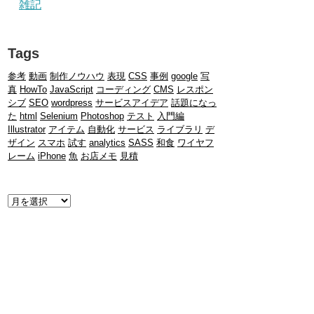
雑記
Tags
参考
動画
制作ノウハウ
表現
CSS
事例
google
写
真
HowTo
JavaScript
コーディング
CMS
レスポン
シブ
SEO
wordpress
サービスアイデア
話題になっ
た
html
Selenium
Photoshop
テスト
入門編
Illustrator
アイテム
自動化
サービス
ライブラリ
デ
ザイン
スマホ
試す
analytics
SASS
和食
ワイヤフ
レーム
iPhone
魚
お店メモ
見積