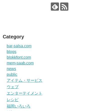
Category
bar-salsa.com
blogs
blokkfont.com
mem-saab.com
news
public
アイテム・サービス
ウェブ
エンターテイメント
レシピ
福岡いろいろ