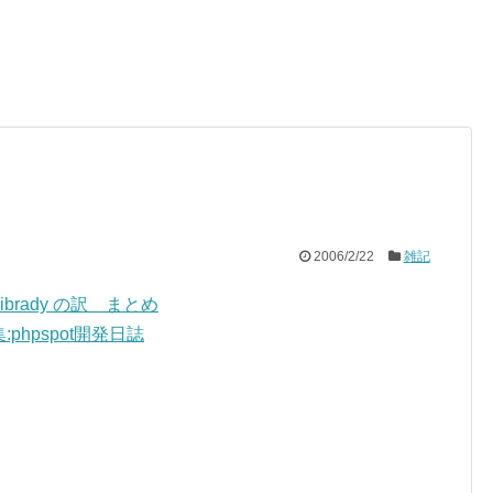
2006/2/22
雑記
 UI Librady の訳 まとめ
集:phpspot開発日誌