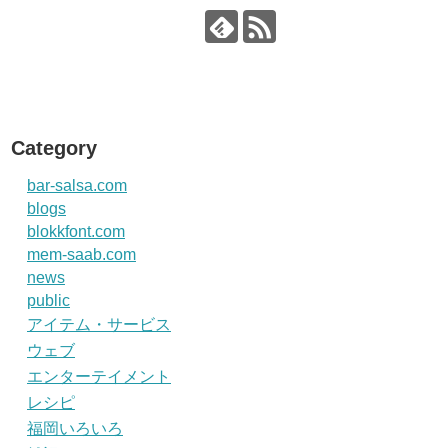
Category
bar-salsa.com
blogs
blokkfont.com
mem-saab.com
news
public
アイテム・サービス
ウェブ
エンターテイメント
レシピ
福岡いろいろ