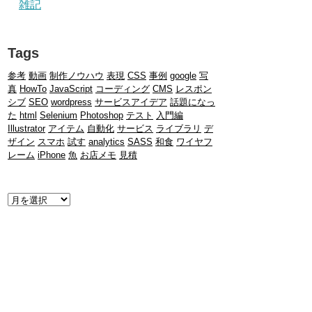
雑記
Tags
参考
動画
制作ノウハウ
表現
CSS
事例
google
写
真
HowTo
JavaScript
コーディング
CMS
レスポン
シブ
SEO
wordpress
サービスアイデア
話題になっ
た
html
Selenium
Photoshop
テスト
入門編
Illustrator
アイテム
自動化
サービス
ライブラリ
デ
ザイン
スマホ
試す
analytics
SASS
和食
ワイヤフ
レーム
iPhone
魚
お店メモ
見積