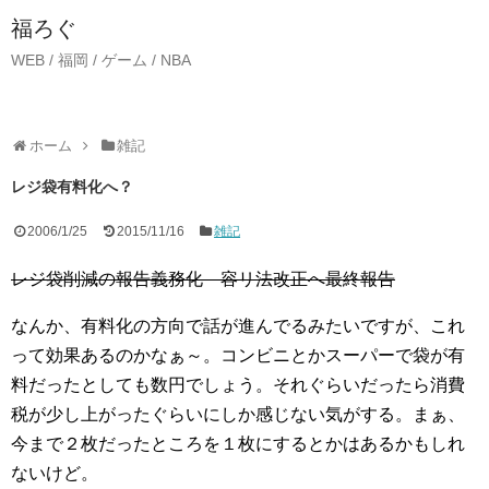
福ろぐ
WEB / 福岡 / ゲーム / NBA
ホーム
雑記
レジ袋有料化へ？
2006/1/25
2015/11/16
雑記
レジ袋削減の報告義務化 容リ法改正へ最終報告
なんか、有料化の方向で話が進んでるみたいですが、これ
って効果あるのかなぁ～。コンビニとかスーパーで袋が有
料だったとしても数円でしょう。それぐらいだったら消費
税が少し上がったぐらいにしか感じない気がする。まぁ、
今まで２枚だったところを１枚にするとかはあるかもしれ
ないけど。