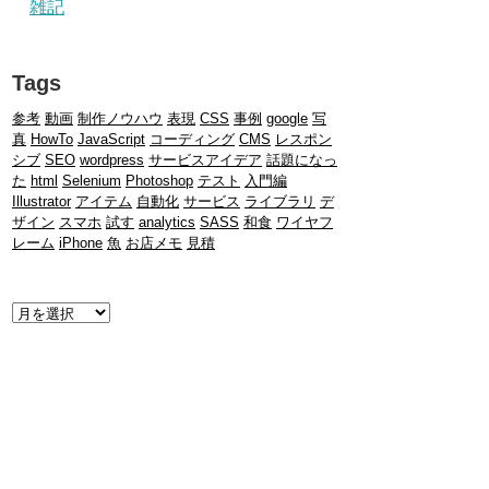
雑記
Tags
参考
動画
制作ノウハウ
表現
CSS
事例
google
写
真
HowTo
JavaScript
コーディング
CMS
レスポン
シブ
SEO
wordpress
サービスアイデア
話題になっ
た
html
Selenium
Photoshop
テスト
入門編
Illustrator
アイテム
自動化
サービス
ライブラリ
デ
ザイン
スマホ
試す
analytics
SASS
和食
ワイヤフ
レーム
iPhone
魚
お店メモ
見積