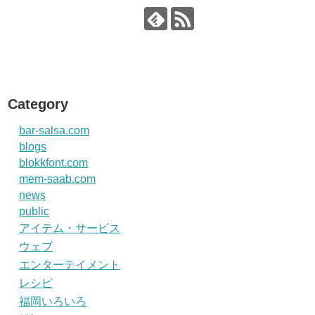
Category
bar-salsa.com
blogs
blokkfont.com
mem-saab.com
news
public
アイテム・サービス
ウェブ
エンターテイメント
レシピ
福岡いろいろ