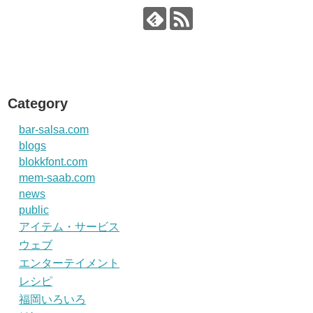
Category
bar-salsa.com
blogs
blokkfont.com
mem-saab.com
news
public
アイテム・サービス
ウェブ
エンターテイメント
レシピ
福岡いろいろ