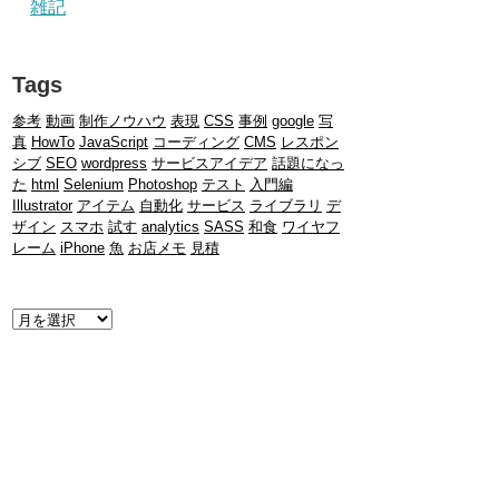
雑記
Tags
参考
動画
制作ノウハウ
表現
CSS
事例
google
写
真
HowTo
JavaScript
コーディング
CMS
レスポン
シブ
SEO
wordpress
サービスアイデア
話題になっ
た
html
Selenium
Photoshop
テスト
入門編
Illustrator
アイテム
自動化
サービス
ライブラリ
デ
ザイン
スマホ
試す
analytics
SASS
和食
ワイヤフ
レーム
iPhone
魚
お店メモ
見積