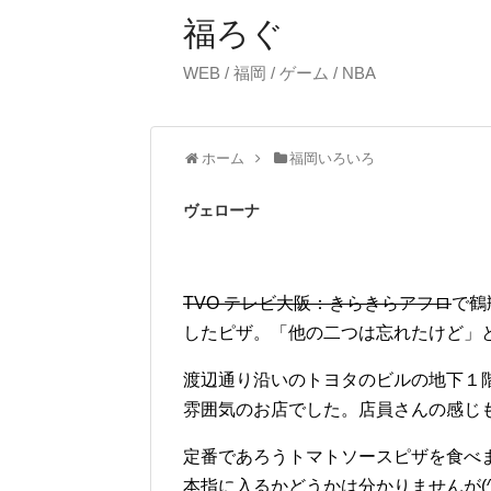
福ろぐ
WEB / 福岡 / ゲーム / NBA
ホーム
福岡いろいろ
ヴェローナ
TVO テレビ大阪：きらきらアフロ
で鶴
したピザ。「他の二つは忘れたけど」と
渡辺通り沿いのトヨタのビルの地下１
雰囲気のお店でした。店員さんの感じ
定番であろうトマトソースピザを食べ
本指に入るかどうかは分かりませんが(^^