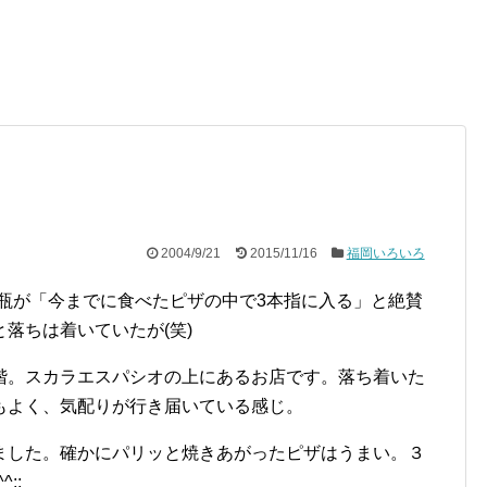
2004/9/21
2015/11/16
福岡いろいろ
瓶が「今までに食べたピザの中で3本指に入る」と絶賛
落ちは着いていたが(笑)
階。スカラエスパシオの上にあるお店です。落ち着いた
もよく、気配りが行き届いている感じ。
ました。確かにパリッと焼きあがったピザはうまい。３
;;