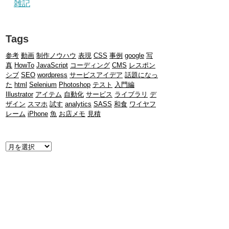
雑記
Tags
参考
動画
制作ノウハウ
表現
CSS
事例
google
写
真
HowTo
JavaScript
コーディング
CMS
レスポン
シブ
SEO
wordpress
サービスアイデア
話題になっ
た
html
Selenium
Photoshop
テスト
入門編
Illustrator
アイテム
自動化
サービス
ライブラリ
デ
ザイン
スマホ
試す
analytics
SASS
和食
ワイヤフ
レーム
iPhone
魚
お店メモ
見積