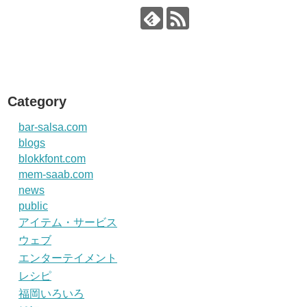
Category
bar-salsa.com
blogs
blokkfont.com
mem-saab.com
news
public
アイテム・サービス
ウェブ
エンターテイメント
レシピ
福岡いろいろ