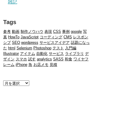
雑記
Tags
参考
動画
制作ノウハウ
表現
CSS
事例
google
写
真
HowTo
JavaScript
コーディング
CMS
レスポン
シブ
SEO
wordpress
サービスアイデア
話題になっ
た
html
Selenium
Photoshop
テスト
入門編
Illustrator
アイテム
自動化
サービス
ライブラリ
デ
ザイン
スマホ
試す
analytics
SASS
和食
ワイヤフ
レーム
iPhone
魚
お店メモ
見積