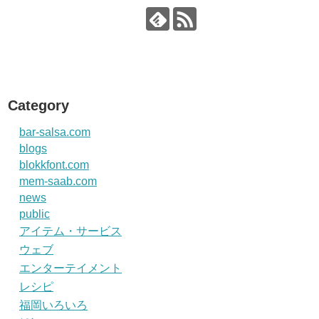
Category
bar-salsa.com
blogs
blokkfont.com
mem-saab.com
news
public
アイテム・サービス
ウェブ
エンターテイメント
レシピ
福岡いろいろ