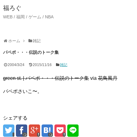
福ろぐ
WEB / 福岡 / ゲーム / NBA
ホーム
雑記
パペポ・・・伝説のトーク集
2004/3/24
2015/11/16
雑記
green st. | パペポ・・・伝説のトーク集
via
花鳥風月
パペポさいこ〜。
シェアする