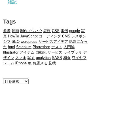
雑記
Tags
参考
動画
制作ノウハウ
表現
CSS
事例
google
写
真
HowTo
JavaScript
コーディング
CMS
レスポン
シブ
SEO
wordpress
サービスアイデア
話題になっ
た
html
Selenium
Photoshop
テスト
入門編
Illustrator
アイテム
自動化
サービス
ライブラリ
デ
ザイン
スマホ
試す
analytics
SASS
和食
ワイヤフ
レーム
iPhone
魚
お店メモ
見積