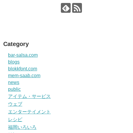
Category
bar-salsa.com
blogs
blokkfont.com
mem-saab.com
news
public
アイテム・サービス
ウェブ
エンターテイメント
レシピ
福岡いろいろ