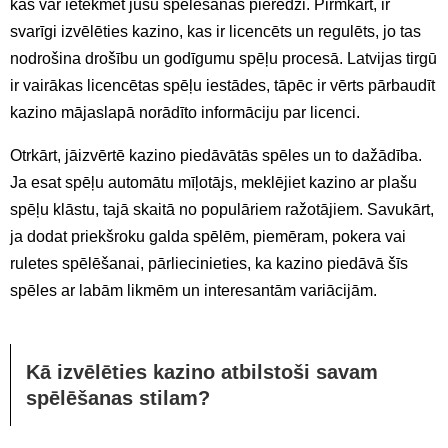
kas var ietekmēt jūsu spēlēšanas pieredzi. Pirmkārt, ir
svarīgi izvēlēties kazino, kas ir licencēts un regulēts, jo tas
nodrošina drošību un godīgumu spēļu procesā. Latvijas tirgū
ir vairākas licencētas spēļu iestādes, tāpēc ir vērts pārbaudīt
kazino mājaslapā norādīto informāciju par licenci.
Otrkārt, jāizvērtē kazino piedāvātās spēles un to dažādība.
Ja esat spēļu automātu mīļotājs, meklējiet kazino ar plašu
spēļu klāstu, tajā skaitā no populāriem ražotājiem. Savukārt,
ja dodat priekšroku galda spēlēm, piemēram, pokera vai
ruletes spēlēšanai, pārliecinieties, ka kazino piedāvā šīs
spēles ar labām likmēm un interesantām variācijām.
Kā izvēlēties kazino atbilstoši savam
spēlēšanas stilam?