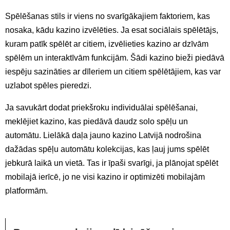
Spēlēšanas stils ir viens no svarīgākajiem faktoriem, kas
nosaka, kādu kazino izvēlēties. Ja esat sociālais spēlētājs,
kuram patīk spēlēt ar citiem, izvēlieties kazino ar dzīvām
spēlēm un interaktīvām funkcijām. Šādi kazino bieži piedāvā
iespēju sazināties ar dīleriem un citiem spēlētājiem, kas var
uzlabot spēles pieredzi.
Ja savukārt dodat priekšroku individuālai spēlēšanai,
meklējiet kazino, kas piedāvā daudz solo spēļu un
automātu. Lielākā daļa jauno kazino Latvijā nodrošina
dažādas spēļu automātu kolekcijas, kas ļauj jums spēlēt
jebkurā laikā un vietā. Tas ir īpaši svarīgi, ja plānojat spēlēt
mobilajā ierīcē, jo ne visi kazino ir optimizēti mobilajām
platformām.