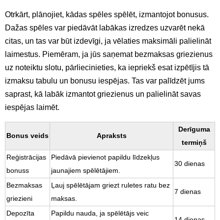
Otrkārt, plānojiet, kādas spēles spēlēt, izmantojot bonusus.
Dažas spēles var piedāvāt labākas izredzes uzvarēt nekā
citas, un tas var būt izdevīgi, ja vēlaties maksimāli palielināt
laimestus. Piemēram, ja jūs saņemat bezmaksas griezienus
uz noteiktu slotu, pārliecinieties, ka iepriekš esat izpētījis tā
izmaksu tabulu un bonusu iespējas. Tas var palīdzēt jums
saprast, kā labāk izmantot griezienus un palielināt savas
iespējas laimēt.
Derīguma
Bonus veids
Apraksts
termiņš
Reģistrācijas
Piedāvā pievienot papildu līdzekļus
30 dienas
bonuss
jaunajiem spēlētājiem.
Bezmaksas
Ļauj spēlētājam griezt ruletes ratu bez
7 dienas
griezieni
maksas.
Depozīta
Papildu nauda, ja spēlētājs veic
14 dienas