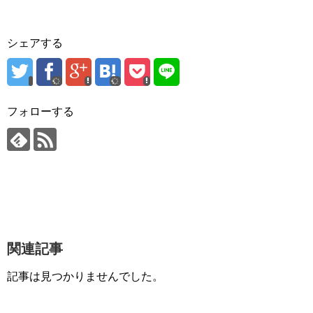
シェアする
フォローする
関連記事
記事は見つかりませんでした。