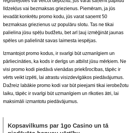
reģistrējoties vai veicot depozītu, jūs varat saņemt papildu
līdzekļus vai bezmaksas griezienus. Piemēram, ja jūs
ievadāt konkrētu promo kodu, jūs varat saņemt 50
bezmaksas griezienus uz populāru slotu. Tas ne tikai
palielina jūsu spēļu budžetu, bet arī ļauj izmēģināt jaunas
spēles un palielināt savas laimesta iespējas.
Izmantojot promo kodus, ir svarīgi būt uzmanīgiem un
pārliecināties, ka kods ir derīgs un atbilst jūsu mērķiem. Ne
visi promo kodi piedāvā vienādas priekšrocības, tāpēc ir
vērts veikt izpēti, lai atrastu visizdevīgākos piedāvājumus.
Dažreiz labākie promo kodi var būt pieejami tikai ierobežotu
laiku, tāpēc ir svarīgi būt uzmanīgiem un rīkoties ātri, lai
maksimāli izmantotu piedāvājumus.
Kopsavilkums par 1go Casino un tā