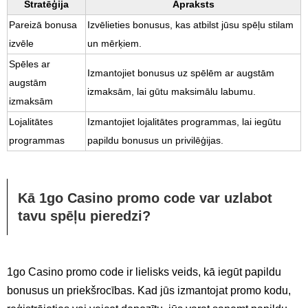
Stratēģija
Apraksts
Pareizā bonusa
Izvēlieties bonusus, kas atbilst jūsu spēļu stilam
izvēle
un mērķiem.
Spēles ar
Izmantojiet bonusus uz spēlēm ar augstām
augstām
izmaksām, lai gūtu maksimālu labumu.
izmaksām
Lojalitātes
Izmantojiet lojalitātes programmas, lai iegūtu
programmas
papildu bonusus un privilēģijas.
Kā 1go Casino promo code var uzlabot
tavu spēļu pieredzi?
1go Casino promo code ir lielisks veids, kā iegūt papildu
bonusus un priekšrocības. Kad jūs izmantojat promo kodu,