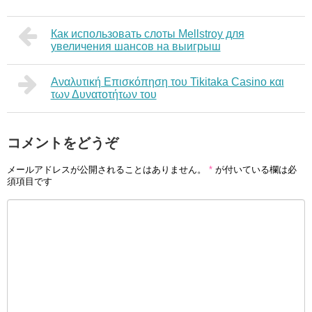
Как использовать слоты Mellstroy для
увеличения шансов на выигрыш
Αναλυτική Επισκόπηση του Tikitaka Casino και
των Δυνατοτήτων του
コメントをどうぞ
メールアドレスが公開されることはありません。
*
が付いている欄は必
須項目です