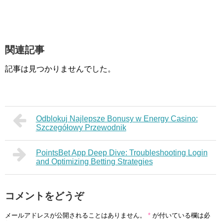
関連記事
記事は見つかりませんでした。
Odblokuj Najlepsze Bonusy w Energy Casino:
Szczegółowy Przewodnik
PointsBet App Deep Dive: Troubleshooting Login
and Optimizing Betting Strategies
コメントをどうぞ
メールアドレスが公開されることはありません。
*
が付いている欄は必