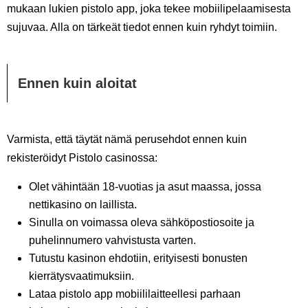
mukaan lukien pistolo app, joka tekee mobiilipelaamisesta
sujuvaa. Alla on tärkeät tiedot ennen kuin ryhdyt toimiin.
Ennen kuin aloitat
Varmista, että täytät nämä perusehdot ennen kuin
rekisteröidyt Pistolo casinossa:
Olet vähintään 18-vuotias ja asut maassa, jossa
nettikasino on laillista.
Sinulla on voimassa oleva sähköpostiosoite ja
puhelinnumero vahvistusta varten.
Tutustu kasinon ehdotiin, erityisesti bonusten
kierrätysvaatimuksiin.
Lataa pistolo app mobiililaitteellesi parhaan