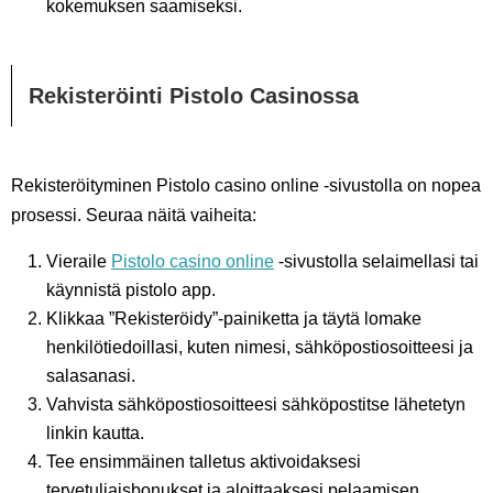
kokemuksen saamiseksi.
Rekisteröinti Pistolo Casinossa
Rekisteröityminen Pistolo casino online -sivustolla on nopea
prosessi. Seuraa näitä vaiheita:
Vieraile
Pistolo casino online
-sivustolla selaimellasi tai
käynnistä pistolo app.
Klikkaa ”Rekisteröidy”-painiketta ja täytä lomake
henkilötiedoillasi, kuten nimesi, sähköpostiosoitteesi ja
salasanasi.
Vahvista sähköpostiosoitteesi sähköpostitse lähetetyn
linkin kautta.
Tee ensimmäinen talletus aktivoidaksesi
tervetuliaisbonukset ja aloittaaksesi pelaamisen.