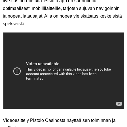
live-casino-otteluita. Pistolo app on suunniteltu
optimaalisesti mobiililaitteille, tarjoten sujuvan navigoinnin
ja nopeat latausajat. Alla on nopea yleiskatsaus keskeisistä
spekseistä.
Videoesittely Pistolo Casinosta näyttää sen toiminnan ja