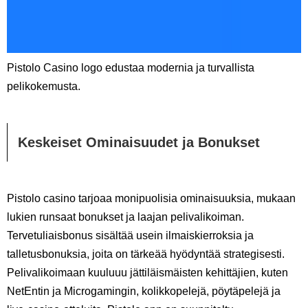
Pistolo Casino logo edustaa modernia ja turvallista
pelikokemusta.
Keskeiset Ominaisuudet ja Bonukset
Pistolo casino tarjoaa monipuolisia ominaisuuksia, mukaan
lukien runsaat bonukset ja laajan pelivalikoiman.
Tervetuliaisbonus sisältää usein ilmaiskierroksia ja
talletusbonuksia, joita on tärkeää hyödyntää strategisesti.
Pelivalikoimaan kuuluuu jättiläismäisten kehittäjien, kuten
NetEntin ja Microgamingin, kolikkopelejä, pöytäpelejä ja