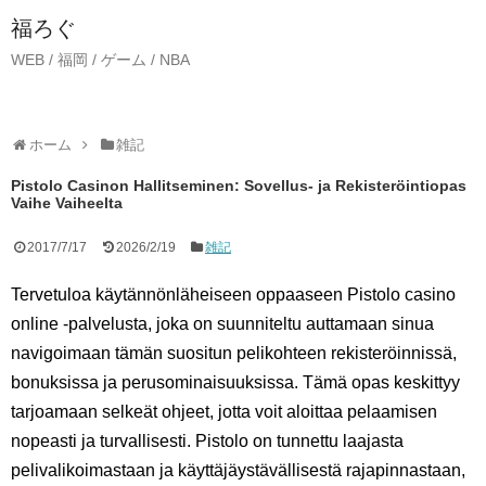
福ろぐ
WEB / 福岡 / ゲーム / NBA
ホーム
雑記
Pistolo Casinon Hallitseminen: Sovellus- ja Rekisteröintiopas
Vaihe Vaiheelta
2017/7/17
2026/2/19
雑記
Tervetuloa käytännönläheiseen oppaaseen Pistolo casino
online -palvelusta, joka on suunniteltu auttamaan sinua
navigoimaan tämän suositun pelikohteen rekisteröinnissä,
bonuksissa ja perusominaisuuksissa. Tämä opas keskittyy
tarjoamaan selkeät ohjeet, jotta voit aloittaa pelaamisen
nopeasti ja turvallisesti. Pistolo on tunnettu laajasta
pelivalikoimastaan ja käyttäjäystävällisestä rajapinnastaan,