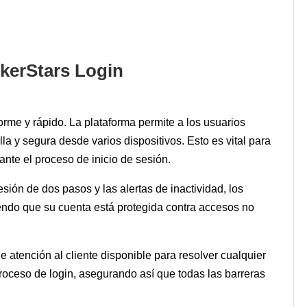
kerStars Login
rme y rápido. La plataforma permite a los usuarios
a y segura desde varios dispositivos. Esto es vital para
rante el proceso de inicio de sesión.
sión de dos pasos y las alertas de inactividad, los
endo que su cuenta está protegida contra accesos no
 atención al cliente disponible para resolver cualquier
roceso de login, asegurando así que todas las barreras