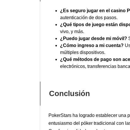
¿Es seguro jugar en el casino 
autenticación de dos pasos.
¿Qué tipos de juego están disp
vivo, y más.
¿Puedo jugar desde mi móvil?
S
¿Cómo ingreso a mi cuenta?
Us
múltiples dispositivos.
¿Qué métodos de pago son ac
electrónicos, transferencias banca
Conclusión
PokerStars ha logrado establecer una 
entusiasmo del póker tradicional con l