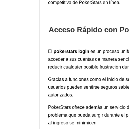
competitiva de PokerStars en línea.
Acceso Rápido con Po
El
pokerstars login
es un proceso unifo
acceder a sus cuentas de manera sencill
reducir cualquier posible frustración du
Gracias a funciones como el inicio de se
usuarios pueden sentirse seguros sabi
autorizados.
PokerStars ofrece además un servicio de
problema que pueda surgir durante el p
al ingreso se minimicen.