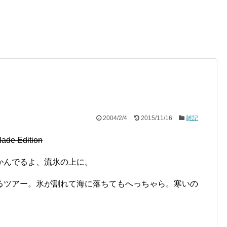
2004/2/4
2015/11/16
雑記
e Edition
かんでるよ、流氷の上に。
るツアー。氷が割れて海に落ちてもへっちゃら。寒いの