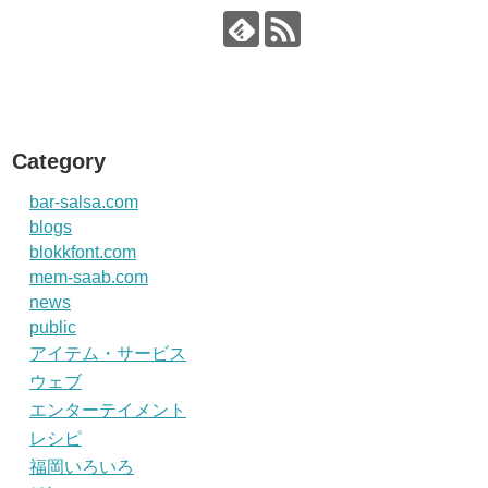
Category
bar-salsa.com
blogs
blokkfont.com
mem-saab.com
news
public
アイテム・サービス
ウェブ
エンターテイメント
レシピ
福岡いろいろ