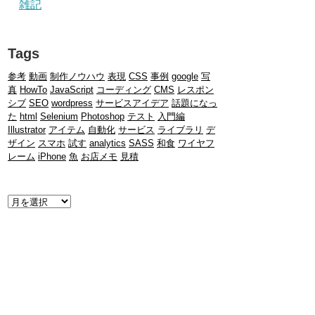
雑記
Tags
参考
動画
制作ノウハウ
表現
CSS
事例
google
写
真
HowTo
JavaScript
コーディング
CMS
レスポン
シブ
SEO
wordpress
サービスアイデア
話題になっ
た
html
Selenium
Photoshop
テスト
入門編
Illustrator
アイテム
自動化
サービス
ライブラリ
デ
ザイン
スマホ
試す
analytics
SASS
和食
ワイヤフ
レーム
iPhone
魚
お店メモ
見積