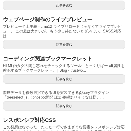
記事を読む
ウェブページ制作のライブプレビュー
プレビュー至上主義 - cmu12 ライブリロードじゃなくてライブプレビ
ュー。 この差は大きいが、もう少し待たないとダメぽい。SASS対応
は...
記事を読む
コーディング関連ブックマークレット
HTML内タグの閉じ忘れをチェックするツール - とっくりばー alt属性を
確認するブックマークレット。 | Blog - trustwo...
記事を読む
階層データを複数選択できるUIを実装できるjQueryプラグイン
「treeselect.js」:phpspot開発日誌 要望ありそうな仕様。...
記事を読む
レスポンシブ対応CSS
この発想はなかった！たった一行でさまざまな要素をレスポンシブ対応