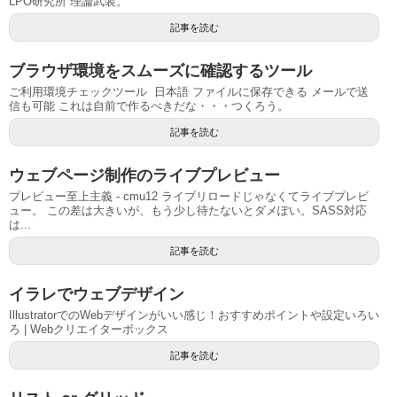
LPO研究所 理論武装。
記事を読む
ブラウザ環境をスムーズに確認するツール
ご利用環境チェックツール 日本語 ファイルに保存できる メールで送
信も可能 これは自前で作るべきだな・・・つくろう。
記事を読む
ウェブページ制作のライブプレビュー
プレビュー至上主義 - cmu12 ライブリロードじゃなくてライブプレビ
ュー。 この差は大きいが、もう少し待たないとダメぽい。SASS対応
は...
記事を読む
イラレでウェブデザイン
IllustratorでのWebデザインがいい感じ！おすすめポイントや設定いろい
ろ | Webクリエイターボックス
記事を読む