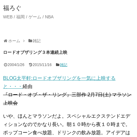
福ろぐ
WEB / 福岡 / ゲーム / NBA
ホーム
雑記
ロードオブザリング３本連続上映
2004/1/26
2015/11/16
雑記
BLOG太平軒:ロードオブザリングを一気に上映する
と・・・
経由
『ロード・オブ・ザ・リング』三部作 2月7日(土) マラソン
上映会
いや、ほんとマラソンだよ。スペシャルエクステンドエデ
ィションなのでかなり長い。朝１０時から夜１０時まで。
ポップコーン食べ放題、ドリンクの飲み放題。アイデアは