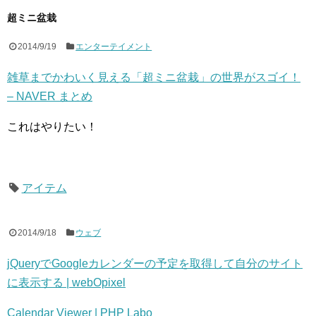
超ミニ盆栽
2014/9/19
エンターテイメント
雑草までかわいく見える「超ミニ盆栽」の世界がスゴイ！
– NAVER まとめ
これはやりたい！
アイテム
2014/9/18
ウェブ
jQueryでGoogleカレンダーの予定を取得して自分のサイト
に表示する | webOpixel
Calendar Viewer | PHP Labo