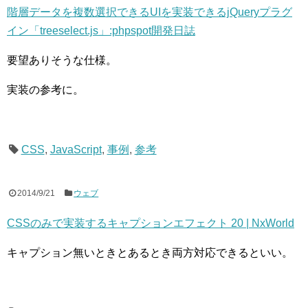
階層データを複数選択できるUIを実装できるjQueryプラグ
イン「treeselect.js」:phpspot開発日誌
要望ありそうな仕様。
実装の参考に。
CSS
,
JavaScript
,
事例
,
参考
2014/9/21
ウェブ
CSSのみで実装するキャプションエフェクト 20 | NxWorld
キャプション無いときとあるとき両方対応できるといい。